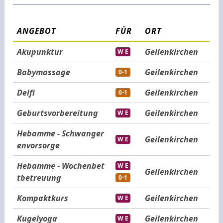
ANGEBOT
FÜR
ORT
Akupunktur
Geilenkirchen
W E
Babymassage
Geilenkirchen
0-1
Delfi
Geilenkirchen
0-1
Geburtsvorbereitung
Geilenkirchen
W E
Hebamme - Schwanger
Geilenkirchen
W E
envorsorge
Hebamme - Wochenbet
W E
Geilenkirchen
tbetreuung
0-1
Kompaktkurs
Geilenkirchen
W E
Kugelyoga
Geilenkirchen
W E