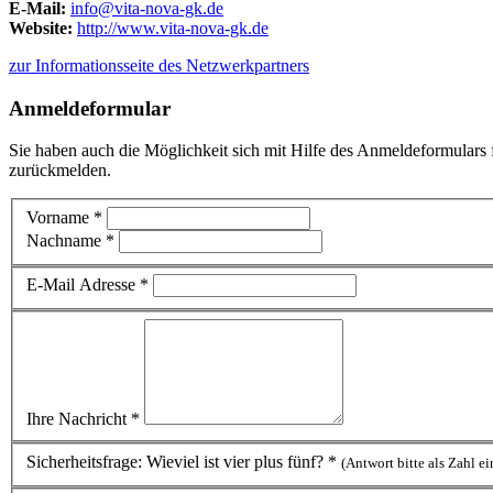
E-Mail:
info@vita-nova-gk.de
Website:
http://www.vita-nova-gk.de
zur Informationsseite des Netzwerkpartners
Anmeldeformular
Sie haben auch die Möglichkeit sich mit Hilfe des Anmeldeformulars f
zurückmelden.
Vorname *
Nachname *
E-Mail Adresse *
Ihre Nachricht *
Sicherheitsfrage: Wieviel ist vier plus fünf? *
(Antwort bitte als Zahl e