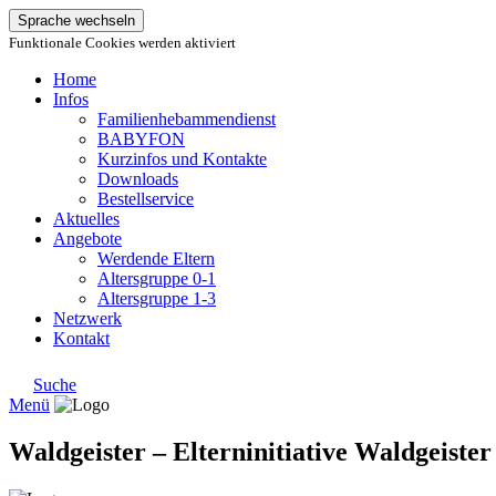
Sprache wechseln
Funktionale Cookies werden aktiviert
Home
Infos
Familienhebammendienst
BABYFON
Kurzinfos und Kontakte
Downloads
Bestellservice
Aktuelles
Angebote
Werdende Eltern
Altersgruppe 0-1
Altersgruppe 1-3
Netzwerk
Kontakt
Suche
Menü
Waldgeister – Elterninitiative Waldgeister 