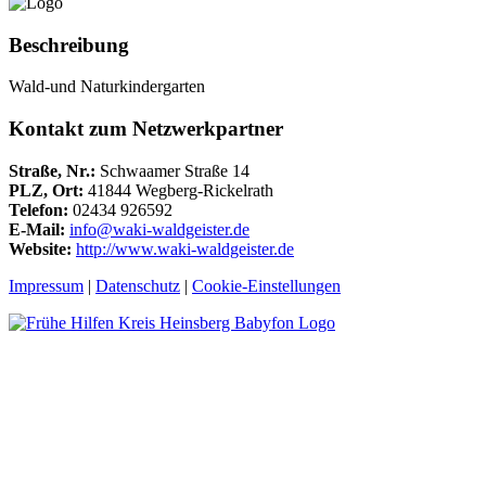
Beschreibung
Wald-und Naturkindergarten
Kontakt zum Netzwerkpartner
Straße, Nr.:
Schwaamer Straße 14
PLZ, Ort:
41844 Wegberg-Rickelrath
Telefon:
02434 926592
E-Mail:
info@waki-waldgeister.de
Website:
http://www.waki-waldgeister.de
Impressum
|
Datenschutz
|
Cookie-Einstellungen