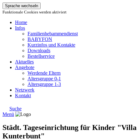
Sprache wechseln
Funktionale Cookies werden aktiviert
Home
Infos
Familienhebammendienst
BABYFON
Kurzinfos und Kontakte
Downloads
Bestellservice
Aktuelles
Angebote
Werdende Eltern
Altersgruppe 0-1
Altersgruppe 1-3
Netzwerk
Kontakt
Suche
Menü
Städt. Tageseinrichtung für Kinder "Villa
Kunterbunt"