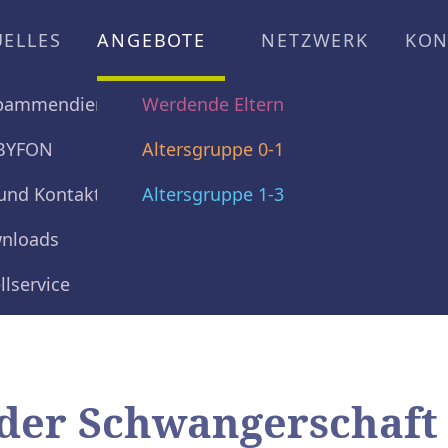
UELLES
ANGEBOTE
NETZWERK
KON
ebammendienst
Werdende Eltern
BYFON
Altersgruppe 0-1
 und Kontakte
Altersgruppe 1-3
nloads
llservice
n der Schwangerschaft