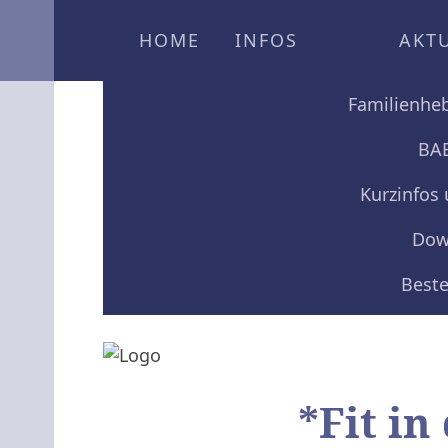
HOME
INFOS
AKT
Familienh
BA
Kurzinfos
Dow
Beste
*Fit i