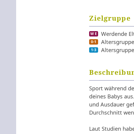
Zielgruppe
Werdende El
W E
Altersgruppe
0-1
Altersgruppe
1-3
Beschreibu
Sport während de
deines Babys aus
und Ausdauer gef
Durchschnitt wen
Laut Studien hab