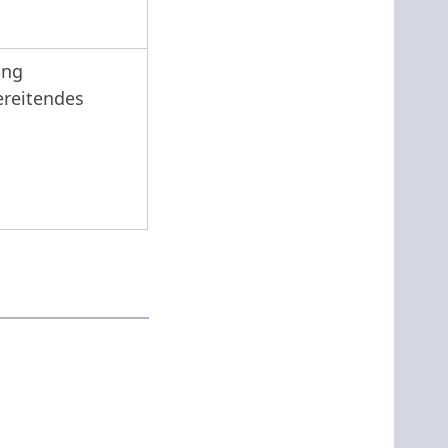
ung
ereitendes