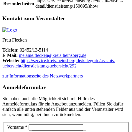
https://service.kreis-heinsberg.de/detail/-/vr-bis-
Besonderheiten
detail/dienstleistung/150695/show
Kontakt zum Veranstalter
Frau Flecken
Telefon:
02452/13-5114
E-Mail:
melanie.flecken@kreis-heinsberg.de
Website:
https://service.kreis-heinsberg.de/kategorie/-/vr-bis-
uebersicht/dienstleistungsuebersicht/292
zur Informationsseite des Netzwerkpartners
Anmeldeformular
Sie haben auch die Möglichkeit sich mit Hilfe des
Anmeldeformulars für ein Angebot anzumelden. Füllen Sie dafür
einfach alle unten stehenden Felder aus und der Veranstalter wird
sich, wenn nötig, bei Ihnen zurückmelden.
Vorname *