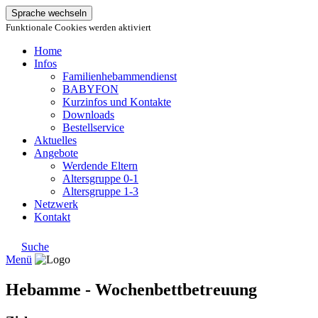
Sprache wechseln
Funktionale Cookies werden aktiviert
Home
Infos
Familienhebammendienst
BABYFON
Kurzinfos und Kontakte
Downloads
Bestellservice
Aktuelles
Angebote
Werdende Eltern
Altersgruppe 0-1
Altersgruppe 1-3
Netzwerk
Kontakt
Suche
Menü
Hebamme - Wochenbettbetreuung