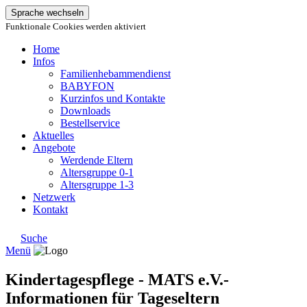
Sprache wechseln
Funktionale Cookies werden aktiviert
Home
Infos
Familienhebammendienst
BABYFON
Kurzinfos und Kontakte
Downloads
Bestellservice
Aktuelles
Angebote
Werdende Eltern
Altersgruppe 0-1
Altersgruppe 1-3
Netzwerk
Kontakt
Suche
Menü
Kindertagespflege - MATS e.V.-
Informationen für Tageseltern