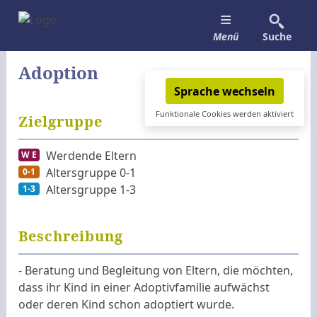
Home
Menü
Suche
Infos
Familienhebammendienst
Adoption
Aktuelles
BABYFON
Sprache wechseln
Funktionale Cookies werden aktiviert
Angebote
Kurzinfos und Kontakte
Werdende Eltern
Zielgruppe
Netzwerk
Downloads
Altersgruppe 0-1
Werdende Eltern
W E
Altersgruppe 0-1
0-1
Kontakt
Bestellservice
Altersgruppe 1-3
Altersgruppe 1-3
1-3
Beschreibung
- Beratung und Begleitung von Eltern, die möchten,
dass ihr Kind in einer Adoptivfamilie aufwächst
oder deren Kind schon adoptiert wurde.