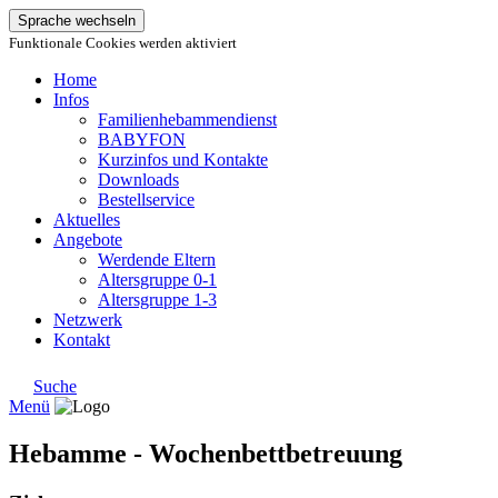
Sprache wechseln
Funktionale Cookies werden aktiviert
Home
Infos
Familienhebammendienst
BABYFON
Kurzinfos und Kontakte
Downloads
Bestellservice
Aktuelles
Angebote
Werdende Eltern
Altersgruppe 0-1
Altersgruppe 1-3
Netzwerk
Kontakt
Suche
Menü
Hebamme - Wochenbettbetreuung